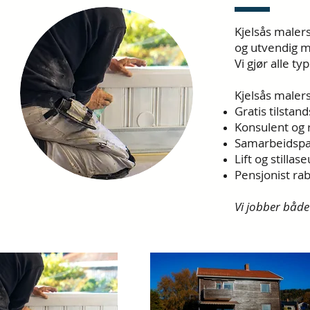
Kjelsås malers
og utvendig m
Vi gjør alle t
Kjelsås malers
Gratis tilstan
Konsulent og r
Samarbeidspa
Lift og stillase
Pensjonist rab
Vi jobber både