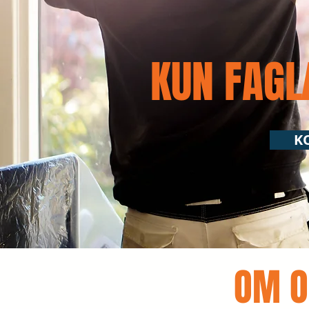
KUN FAG
K
“Most professional
operation I have worked
with. The very best”
Katie Jones
OM O