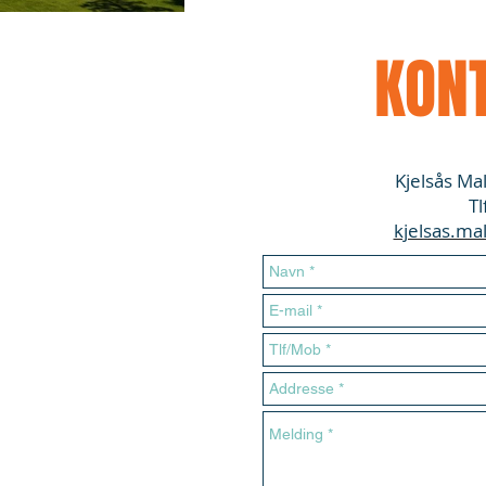
KON
© 2023 by Kjelsås Male
Kjelsås Ma
Tl
kjelsas.ma